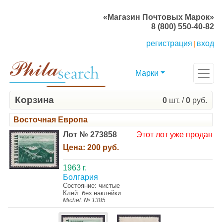
«Магазин Почтовых Марок»
8 (800) 550-40-82
регистрация
вход
|
Марки
Корзина
0
шт. /
0
руб.
Восточная Европа
Лот № 273858
Этот лот уже продан
Цена:
200 руб.
1963 г.
Болгария
Состояние: чистые
Клей: без наклейки
Michel: № 1385