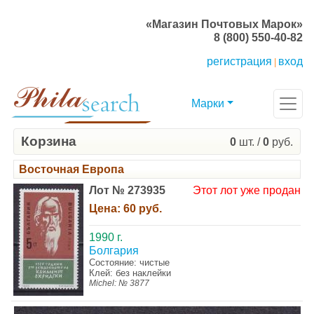
«Магазин Почтовых Марок»
8 (800) 550-40-82
регистрация
вход
|
Марки
Корзина
0
шт. /
0
руб.
Восточная Европа
Лот № 273935
Этот лот уже продан
Цена:
60 руб.
1990 г.
Болгария
Состояние: чистые
Клей: без наклейки
Michel: № 3877