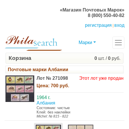
«Магазин Почтовых Марок»
8 (800) 550-40-82
регистрация
вход
|
Марки
Корзина
0
шт. /
0
руб.
Почтовые марки Албании
Лот № 271098
Этот лот уже продан
Цена:
700 руб.
1964 г.
Албания
Состояние: чистые
Клей: без наклейки
Michel: № 815 - 822