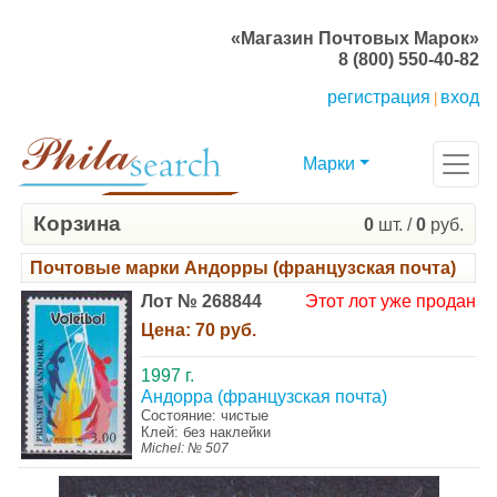
«Магазин Почтовых Марок»
8 (800) 550-40-82
регистрация
вход
|
Марки
Корзина
0
шт. /
0
руб.
Почтовые марки Андорры (французская почта)
Лот № 268844
Этот лот уже продан
Цена:
70 руб.
1997 г.
Андорра (французская почта)
Состояние: чистые
Клей: без наклейки
Michel: № 507