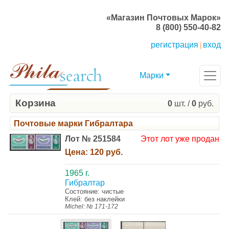
«Магазин Почтовых Марок»
8 (800) 550-40-82
регистрация
вход
|
Марки
Корзина
0
шт. /
0
руб.
Почтовые марки Гибралтара
Лот № 251584
Этот лот уже продан
Цена:
120 руб.
1965 г.
Гибралтар
Состояние: чистые
Клей: без наклейки
Michel: № 171-172