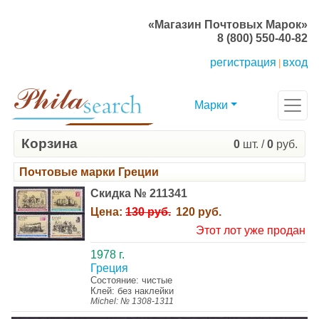
«Магазин Почтовых Марок»
8 (800) 550-40-82
регистрация
вход
|
Марки
Корзина
0
шт. /
0
руб.
Почтовые марки Греции
Скидка № 211341
Цена:
130 руб.
120 руб.
Этот лот уже продан
1978 г.
Греция
Состояние: чистые
Клей: без наклейки
Michel: № 1308-1311