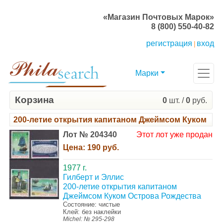
«Магазин Почтовых Марок»
8 (800) 550-40-82
регистрация
вход
|
Марки
Корзина
0
шт. /
0
руб.
200-летие открытия капитаном Джеймсом Куком Ос
Лот № 204340
Этот лот уже продан
Цена:
190 руб.
1977 г.
Гилберт и Эллис
200-летие открытия капитаном
Джеймсом Куком Острова Рождества
Состояние: чистые
Клей: без наклейки
Michel: № 295-298