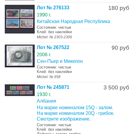
180 руб
Лот № 276133
1990 г.
Китайская Народная Республика
Состояние: чистые
Клей: без наклейки
Michel: № 2303-2306
90 руб
Лот № 267522
2006 г.
Сен-Пьер и Микелон
Состояние: чистые
Клей: без наклейки
Michel: № 958
3 500 руб
Лот № 245871
1930 г.
Албания
На марке номиналом 15Q - залом.
На марке номиналом 20Q - грибок.
Смотрите изображение.
Состояние: чистые
Клей: без наклейки
Дефекты: залом, грибок