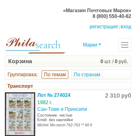
«Магазин Почтовых Марок»
8 (800) 550-40-82
регистрация
вход
|
Марки
Корзина
0
шт. /
0
руб.
Группировка
:
По темам
По странам
Транспорт
2 310 руб
Лот № 274024
1982 г.
Сан-Томе и Принсипи
Состояние: чистые
Клей: без наклейки
Michel: Мл.лист 762-763 ** 60 €