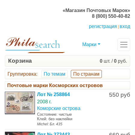
«Магазин Почтовых Марок»
8 (800) 550-40-82
регистрация
вход
|
Марки
Корзина
0
шт. /
0
руб.
Группировка
:
По темам
По странам
Почтовые марки Косморских островов
550 руб
Лот № 258864
2008 г.
Коморские острова
Состояние: чистые
Клей: без наклейки
Michel: Бл. 435
660 руб
Лот № 273443