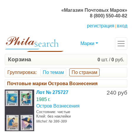
«Магазин Почтовых Марок»
8 (800) 550-40-82
регистрация
вход
|
Марки
Корзина
0
шт. /
0
руб.
Группировка
:
По темам
По странам
Почтовые марки Острова Вознесения
240 руб
Лот № 275727
1985 г.
Остров Вознесения
Состояние: чистые
Клей: без наклейки
Michel: № 386-389