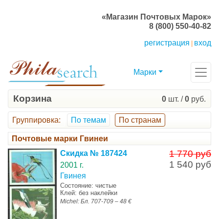
«Магазин Почтовых Марок»
8 (800) 550-40-82
регистрация
вход
|
Марки
Корзина
0
шт. /
0
руб.
Группировка
:
По темам
По странам
Почтовые марки Гвинеи
1 770 руб
Скидка № 187424
1 540 руб
2001 г.
Гвинея
Состояние: чистые
Клей: без наклейки
Michel: Бл. 707-709 – 48 €