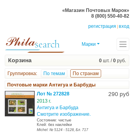
«Магазин Почтовых Марок»
8 (800) 550-40-82
регистрация
вход
|
Марки
Корзина
0
шт. /
0
руб.
Группировка
:
По темам
По странам
Почтовые марки Антигуа и Барбуды
290 руб
Лот № 272828
2013 г.
Антигуа и Барбуда
Смотрите изображение.
Состояние: чистые
Клей: без наклейки
Michel: № 5124 - 5128, Бл. 717