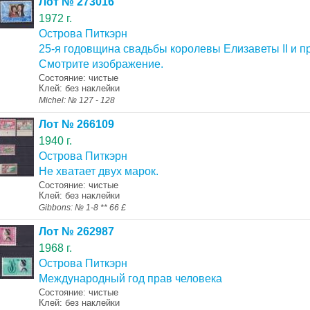
Лот № 273016
1972 г.
Острова Питкэрн
25-я годовщина свадьбы королевы Елизаветы II и 
Смотрите изображение.
Состояние: чистые
Клей: без наклейки
Michel: № 127 - 128
Лот № 266109
1940 г.
Острова Питкэрн
Не хватает двух марок.
Состояние: чистые
Клей: без наклейки
Gibbons: № 1-8 ** 66 £
Лот № 262987
1968 г.
Острова Питкэрн
Международный год прав человека
Состояние: чистые
Клей: без наклейки