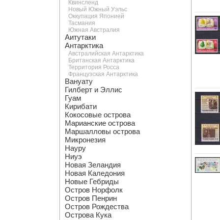
Квинсленд
Новый Южный Уэльс
Оккупация Японией
Тасмания
Южная Австралия
Аитутаки
Антарктика
Австралийская Антарктика
Британская Антарктика
Территория Росса
Французская Антарктика
Вануату
Гилберт и Эллис
Гуам
Кирибати
Кокосовые острова
Марианские острова
Маршалловы острова
Микронезия
Науру
Ниуэ
Новая Зеландия
Новая Каледония
Новые Гебриды
Остров Норфолк
Остров Пенрин
Остров Рождества
Острова Кука