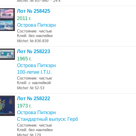
Michel: № 957-960 ** 24 €
Лот № 258425
2011 г.
Острова Питкэрн
Состояние: чистые
Клей: без наклейки
Michel: № 836-839
Лот № 258223
1965 г.
Острова Питкэрн
100-летие I.T.U.
Состояние: чистые
Клей: с наклейкой
Michel: № 52-53
Лот № 258222
1973 г.
Острова Питкэрн
Стандартный выпуск: Герб
Состояние: чистые
Клей: без наклейки
Michel: № 129