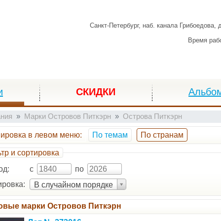
Санкт-Петербург,
наб. канала Грибоедова, 
Время раб
и
СКИДКИ
Альбо
ания
Марки Островов Питкэрн
Острова Питкэрн
пировка
в левом меню
:
По темам
По странам
тр и сортировка
од:
с
по
ровка:
В случайном порядке
овые марки Островов Питкэрн