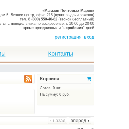
«Магазин Почтовых Марок»
дом 5, Бизнес-центр, офис 215 (пункт выдачи заказов)
тел.
8 (800) 550-40-82
(звонок бесплатный)
оты:
c понедельника по воскресенье,
c 10-00 до 20-00
кроме праздничных и "
нерабочих
" дней
регистрация
вход
|
мы
Контакты
Корзина
Лотов:
0
шт.
На сумму:
0
руб.
назад
вперед