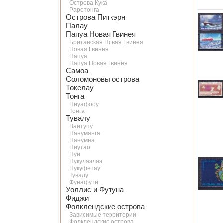
Острова Кука
Раротонга
Острова Питкэрн
Палау
Папуа Новая Гвинея
Британская Новая Гвинея
Новая Гвинея
Папуа
Папуа Новая Гвинея
Самоа
Соломоновы острова
Токелау
Тонга
Ниуафооу
Тонга
Тувалу
Ваитупу
Нануманга
Нанумеа
Ниутао
Нуи
Нукулаэлаэ
Нукуфетау
Тувалу
Фунафути
Уоллис и Футуна
Фиджи
Фолклендские острова
Зависимые территории
Фолклендские острова