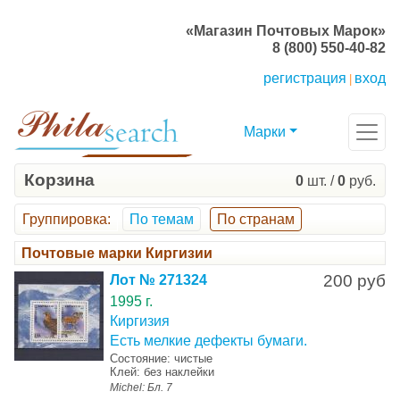
«Магазин Почтовых Марок»
8 (800) 550-40-82
регистрация
вход
|
Марки
Корзина
0
шт. /
0
руб.
Группировка
:
По темам
По странам
Почтовые марки Киргизии
200 руб
Лот № 271324
1995 г.
Киргизия
Есть мелкие дефекты бумаги.
Состояние: чистые
Клей: без наклейки
Michel: Бл. 7