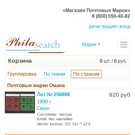
«Магазин Почтовых Марок»
8 (800) 550-40-82
регистрация
вход
|
Марки
Корзина
0
шт. /
0
руб.
Группировка
:
По темам
По странам
Почтовые марки Омана
920 руб
Лот № 256888
1990 г.
Оман
Состояние: чистые
Клей: без наклейки
Michel: Кв.блок. 351-352 ** 22 €