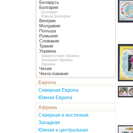
Беларусь
Болгария
Болгария
Южная Болгария
Венгрия
Молдавия
Польша
Румыния
Словакия
Тракия
Украина
Закарпатская Украина
Западная Украина
Украина
Чехия
Чехословакия
Европа
Северная Европа
Южная Европа
Африка
Северная и восточная
Западная
Южная и центральная