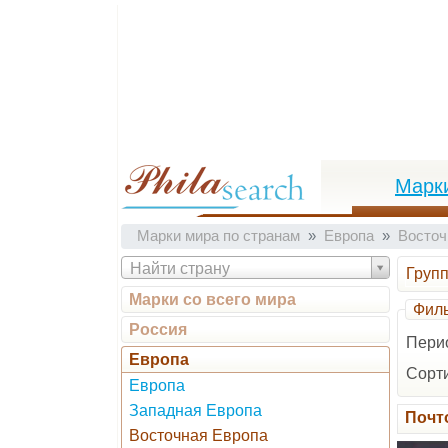
Марк
Марки мира по странам
Европа
Восточ
Найти страну
Груп
Марки со всего мира
Филь
Россия
Пери
Европа
Сорти
Европа
Западная Европа
Почт
Восточная Европа