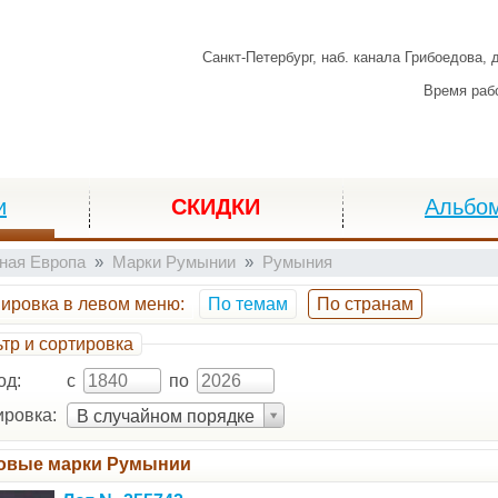
Санкт-Петербург,
наб. канала Грибоедова, 
Время раб
и
СКИДКИ
Альбо
ная Европа
Марки Румынии
Румыния
пировка
в левом меню
:
По темам
По странам
тр и сортировка
од:
с
по
ровка:
В случайном порядке
овые марки Румынии