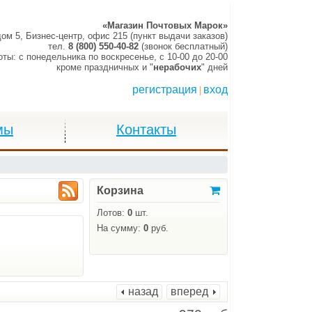
«Магазин Почтовых Марок»
дом 5, Бизнес-центр, офис 215 (пункт выдачи заказов)
тел.
8 (800) 550-40-82
(звонок бесплатный)
оты:
c понедельника по воскресенье,
c 10-00 до 20-00
кроме праздничных и "
нерабочих
" дней
регистрация
вход
|
мы
Контакты
Корзина
Лотов:
0
шт.
На сумму:
0
руб.
назад
вперед