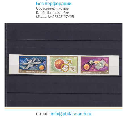
Без перфорации
Состояние: чистые
Клей: без наклейки
Michel: № 2739В-2740В
e-mail:
info@philasearch.ru