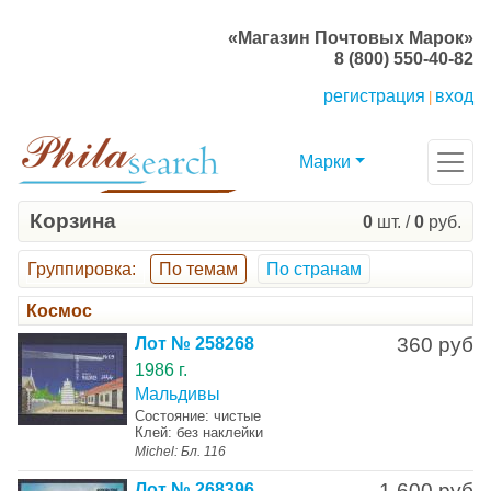
«Магазин Почтовых Марок»
8 (800) 550-40-82
регистрация
вход
|
Марки
Корзина
0
шт. /
0
руб.
Группировка
:
По темам
По странам
Космос
360 руб
Лот № 258268
1986 г.
Мальдивы
Состояние: чистые
Клей: без наклейки
Michel: Бл. 116
1 600 руб
Лот № 268396