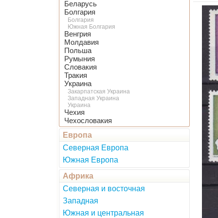
Беларусь
Болгария
Болгария
Южная Болгария
Венгрия
Молдавия
Польша
Румыния
Словакия
Тракия
Украина
Закарпатская Украина
Западная Украина
Украина
Чехия
Чехословакия
Европа
Северная Европа
Южная Европа
Африка
Северная и восточная
Западная
Южная и центральная