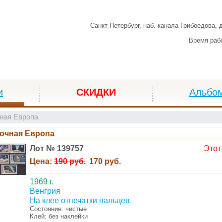
Санкт-Петербург,
наб. канала Грибоедова, 
Время раб
и
СКИДКИ
Альбо
ная Европа
очная Европа
Лот № 139757
Этот
Цена:
190 руб.
170 руб.
1969 г.
Венгрия
На клее отпечатки пальцев.
Состояние: чистые
Клей: без наклейки