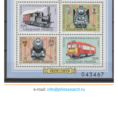
e-mail:
info@philasearch.ru