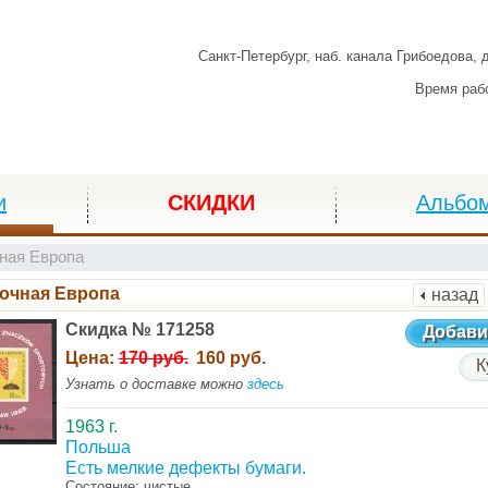
Санкт-Петербург,
наб. канала Грибоедова, 
Время раб
и
СКИДКИ
Альбо
ная Европа
очная Европа
назад
Скидка № 171258
Добави
Цена:
170 руб.
160 руб.
К
Узнать о доставке можно
здесь
1963 г.
Польша
Есть мелкие дефекты бумаги.
Состояние: чистые