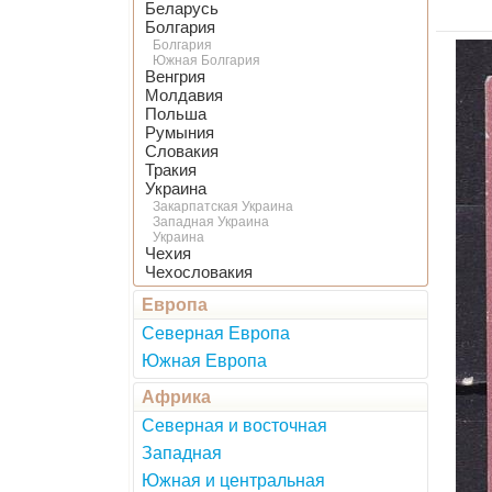
Беларусь
Болгария
Болгария
Южная Болгария
Венгрия
Молдавия
Польша
Румыния
Словакия
Тракия
Украина
Закарпатская Украина
Западная Украина
Украина
Чехия
Чехословакия
Европа
Северная Европа
Южная Европа
Африка
Северная и восточная
Западная
Южная и центральная