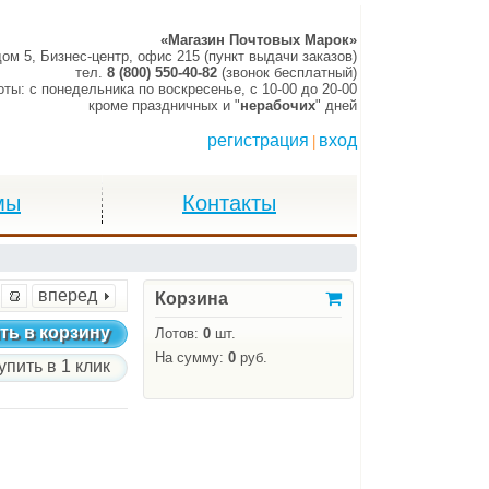
«Магазин Почтовых Марок»
дом 5, Бизнес-центр, офис 215 (пункт выдачи заказов)
тел.
8 (800) 550-40-82
(звонок бесплатный)
оты:
c понедельника по воскресенье,
c 10-00 до 20-00
кроме праздничных и "
нерабочих
" дней
регистрация
вход
|
мы
Контакты
вперед
Корзина
ть в корзину
Лотов:
0
шт.
На сумму:
0
руб.
упить в 1 клик