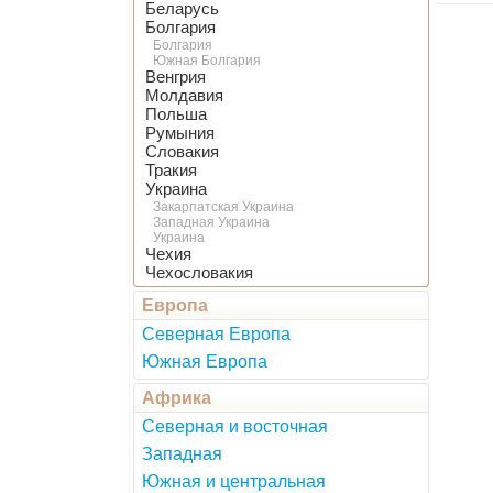
Беларусь
Болгария
Болгария
Южная Болгария
Венгрия
Молдавия
Польша
Румыния
Словакия
Тракия
Украина
Закарпатская Украина
Западная Украина
Украина
Чехия
Чехословакия
Европа
Северная Европа
Южная Европа
Африка
Северная и восточная
Западная
Южная и центральная