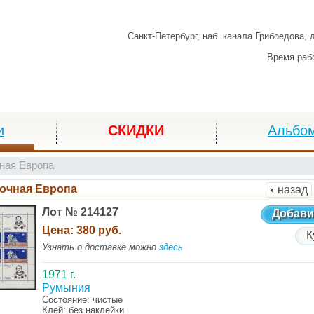
Санкт-Петербург,
наб. канала Грибоедова, 
Время раб
и
СКИДКИ
Альбо
ная Европа
очная Европа
назад
Лот № 214127
Добави
Цена:
380 руб.
К
Узнать о доставке можно
здесь
1971 г.
Румыния
Состояние: чистые
Клей: без наклейки