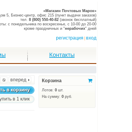
«Магазин Почтовых Марок»
дом 5, Бизнес-центр, офис 215 (пункт выдачи заказов)
тел.
8 (800) 550-40-82
(звонок бесплатный)
оты:
c понедельника по воскресенье,
c 10-00 до 20-00
кроме праздничных и "
нерабочих
" дней
регистрация
вход
|
мы
Контакты
вперед
Корзина
ть в корзину
Лотов:
0
шт.
На сумму:
0
руб.
упить в 1 клик