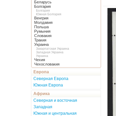
Беларусь
Болгария
Болгария
Южная Болгария
Венгрия
Молдавия
Польша
Румыния
Словакия
Тракия
Украина
Закарпатская Украина
Западная Украина
Украина
Чехия
Чехословакия
Европа
Северная Европа
Южная Европа
Африка
Северная и восточная
Западная
Южная и центральная