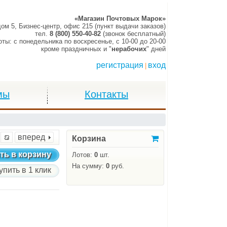
«Магазин Почтовых Марок»
дом 5, Бизнес-центр, офис 215 (пункт выдачи заказов)
тел.
8 (800) 550-40-82
(звонок бесплатный)
оты:
c понедельника по воскресенье,
c 10-00 до 20-00
кроме праздничных и "
нерабочих
" дней
регистрация
вход
|
мы
Контакты
вперед
Корзина
ть в корзину
Лотов:
0
шт.
На сумму:
0
руб.
упить в 1 клик