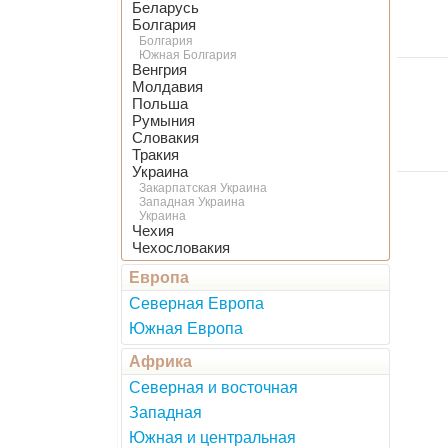
Беларусь
Болгария
Болгария
Южная Болгария
Венгрия
Молдавия
Польша
Румыния
Словакия
Тракия
Украина
Закарпатская Украина
Западная Украина
Украина
Чехия
Чехословакия
Европа
Северная Европа
Южная Европа
Африка
Северная и восточная
Западная
Южная и центральная