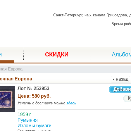
Санкт-Петербург,
наб. канала Грибоедова, 
Время раб
и
СКИДКИ
Альбо
ная Европа
очная Европа
назад
Лот № 253953
Добави
Цена:
580 руб.
К
Узнать о доставке можно
здесь
1959 г.
Румыния
Изломы бумаги
Состояние: чистые