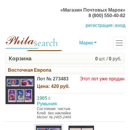
«Магазин Почтовых Марок»
8 (800) 550-40-82
регистрация
вход
|
Марки
Корзина
0
шт. /
0
руб.
Восточная Европа
Лот № 273483
Этот лот уже продан
Цена:
420 руб.
1965 г.
Румыния
Состояние: чистые
Клей: без наклейки
Michel: № 2465-2469