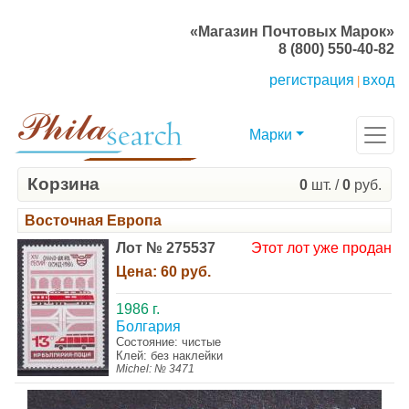
«Магазин Почтовых Марок»
8 (800) 550-40-82
регистрация
вход
|
Марки
Корзина
0
шт. /
0
руб.
Восточная Европа
Лот № 275537
Этот лот уже продан
Цена:
60 руб.
1986 г.
Болгария
Состояние: чистые
Клей: без наклейки
Michel: № 3471