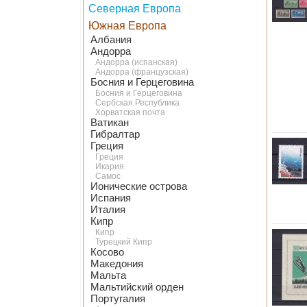
Северная Европа
Южная Европа
Албания
Андорра
Андорра (испанская)
Андорра (французская)
Босния и Герцеговина
Босния и Герцеговина
Сербская Республика
Хорватская почта
Ватикан
Гибралтар
Греция
Греция
Икария
Самос
Ионические острова
Испания
Италия
Кипр
Кипр
Турецкий Кипр
Косово
Македония
Мальта
Мальтийский орден
Португалия