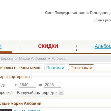
Санкт-Петербург,
наб. канала Грибоедова, 
Время раб
и
СКИДКИ
Альбо
 Европа
Марки Албании
Албания
пировка
в левом меню
:
По темам
По странам
тр и сортировка
од:
с
по
ровка:
В случайном порядке
овые марки Албании