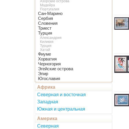
Азорские острова
Мадейра
Португалия
Сан-Марино
Сербия
Словения
Триест
Турция
Александрия
Киликия
Турция
Хатай
Фиуме
Хорватия
Черногория
Эгейские острова
Эпир
Югославия
Африка
Северная и восточная
Западная
Южная и центральная
Америка
Северная