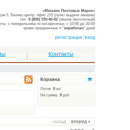
«Магазин Почтовых Марок»
дом 5, Бизнес-центр, офис 215 (пункт выдачи заказов)
тел.
8 (800) 550-40-82
(звонок бесплатный)
оты:
c понедельника по воскресенье,
c 10-00 до 20-00
кроме праздничных и "
нерабочих
" дней
регистрация
вход
|
мы
Контакты
Корзина
Лотов:
0
шт.
На сумму:
0
руб.
назад
вперед