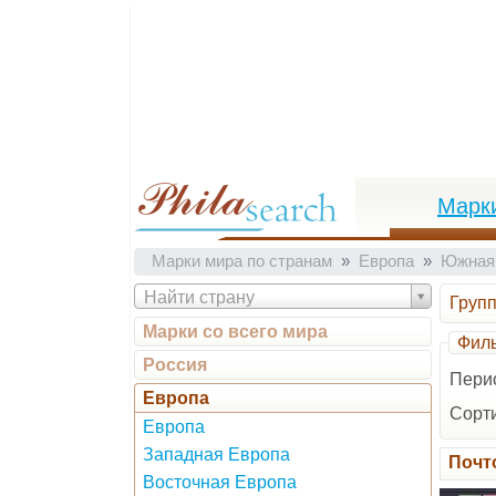
Марк
Марки мира по странам
Европа
Южная
Найти страну
Груп
Марки со всего мира
Филь
Россия
Пери
Европа
Сорти
Европа
Западная Европа
Почт
Восточная Европа