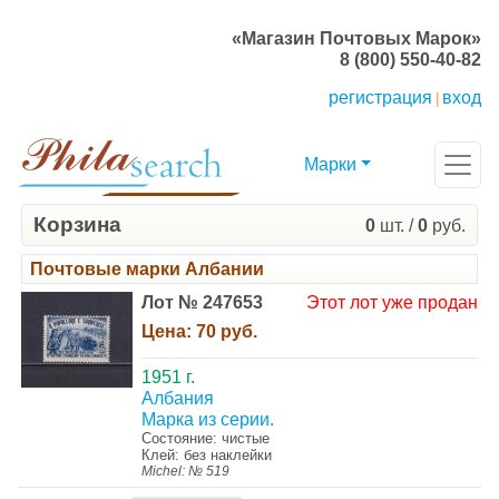
«Магазин Почтовых Марок»
8 (800) 550-40-82
регистрация
вход
|
Марки
Корзина
0
шт. /
0
руб.
Почтовые марки Албании
Лот № 247653
Этот лот уже продан
Цена:
70 руб.
1951 г.
Албания
Марка из серии.
Состояние: чистые
Клей: без наклейки
Michel: № 519