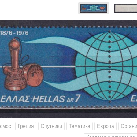
осмос
Греция
Спутники
Тематика
Европа
Орган