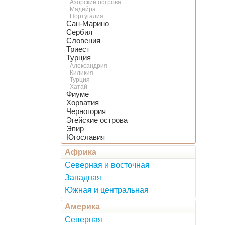
Азорские острова
Мадейра
Португалия
Сан-Марино
Сербия
Словения
Триест
Турция
Александрия
Киликия
Турция
Хатай
Фиуме
Хорватия
Черногория
Эгейские острова
Эпир
Югославия
Африка
Северная и восточная
Западная
Южная и центральная
Америка
Северная