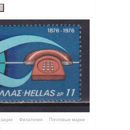
изации
Филателия
Почтовые марки