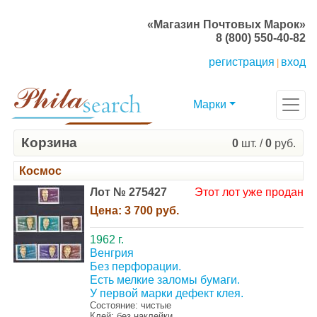
«Магазин Почтовых Марок»
8 (800) 550-40-82
регистрация
вход
|
Марки
Корзина
0
шт. /
0
руб.
Космос
Лот № 275427
Этот лот уже продан
Цена:
3 700 руб.
1962 г.
Венгрия
Без перфорации.
Есть мелкие заломы бумаги.
У первой марки дефект клея.
Состояние: чистые
Клей: без наклейки