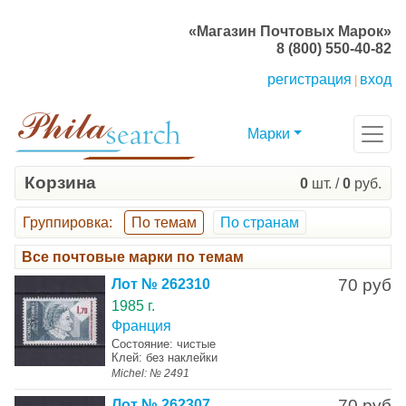
«Магазин Почтовых Марок»
8 (800) 550-40-82
регистрация
вход
|
Марки
Корзина
0
шт. /
0
руб.
Группировка
:
По темам
По странам
Все почтовые марки по темам
70 руб
Лот № 262310
1985 г.
Франция
Состояние: чистые
Клей: без наклейки
Michel: № 2491
70 руб
Лот № 262307