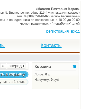
«Магазин Почтовых Марок»
дом 5, Бизнес-центр, офис 215 (пункт выдачи заказов)
тел.
8 (800) 550-40-82
(звонок бесплатный)
оты:
c понедельника по воскресенье,
c 10-00 до 20-00
кроме праздничных и "
нерабочих
" дней
регистрация
вход
|
мы
Контакты
вперед
Корзина
ть в корзину
Лотов:
0
шт.
На сумму:
0
руб.
упить в 1 клик