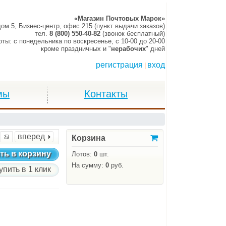
«Магазин Почтовых Марок»
дом 5, Бизнес-центр, офис 215 (пункт выдачи заказов)
тел.
8 (800) 550-40-82
(звонок бесплатный)
оты:
c понедельника по воскресенье,
c 10-00 до 20-00
кроме праздничных и "
нерабочих
" дней
регистрация
вход
|
мы
Контакты
вперед
Корзина
ть в корзину
Лотов:
0
шт.
На сумму:
0
руб.
упить в 1 клик