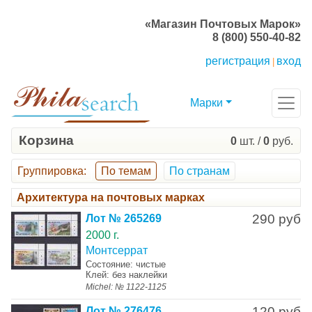
«Магазин Почтовых Марок»
8 (800) 550-40-82
регистрация
вход
|
Марки
Корзина
0
шт. /
0
руб.
Группировка
:
По темам
По странам
Архитектура на почтовых марках
290 руб
Лот № 265269
2000 г.
Монтсеррат
Состояние: чистые
Клей: без наклейки
Michel: № 1122-1125
120 руб
Лот № 276476