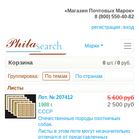
«Магазин Почтовых Марок»
8 (800) 550-40-82
регистрация
вход
|
Марки
Корзина
0
шт. /
0
руб.
Группировка
:
По темам
По странам
Листы
5 600 руб
Лот. № 207412
2 500 руб
1988 г.
СССР
Отечественные породы охотничьих
собак.
Листы в этом лоте могут незначительно
отличатся от представленных