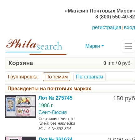
«Магазин Почтовых Марок»
8 (800) 550-40-82
регистрация
вход
|
Марки
Корзина
0
шт. /
0
руб.
Группировка
:
По темам
По странам
Президенты на почтовых марках
150 руб
Лот № 275745
1986 г.
Сент-Люсия
Состояние: чистые
Клей: без наклейки
Michel: № 852-854
3 000 руб
Лот № 261634