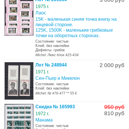
1975 г.
Лаос
15K - маленькая синяя точка внизу на
лицевой стороне.
125K, 1500K - маленькие грибковые
точки на оборотных сторонах.
Состояние: чистые
Клей: без наклейки
Дефекты: грибок
Michel: Люкс блок 425-434
2 000 руб
Лот № 248944
1971 г.
Сен-Пьер и Микелон
Состояние: чистые
Клей: без наклейки
Michel: № 476-477 ** 55 €
950 руб
Скидка № 165993
810 руб
1972 г.
Манама
Состояние: чистые