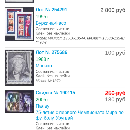
2 800 руб
Лот № 254291
1995 г.
Буркина-Фасо
Состояние: чистые
Клей: без наклейки
Michel: Мл.лист 1350А-1354А, Мл.лист 1350В-1354В
** 90 €
100 руб
Лот № 275686
1988 г.
Монако
Состояние: чистые
Клей: без наклейки
Michel: № 1872
250 руб
Скидка № 190115
130 руб
2005 г.
Палау
75-летие с первого Чемпионата Мира по
футболу, Уругвай
Состояние: чистые
Клей: без наклейки