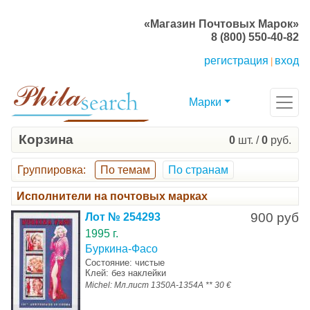
«Магазин Почтовых Марок»
8 (800) 550-40-82
регистрация
вход
|
Марки
Корзина
0
шт. /
0
руб.
Группировка
:
По темам
По странам
Исполнители на почтовых марках
900 руб
Лот № 254293
1995 г.
Буркина-Фасо
Состояние: чистые
Клей: без наклейки
Michel: Мл.лист 1350А-1354А ** 30 €