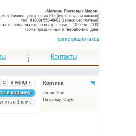
«Магазин Почтовых Марок»
дом 5, Бизнес-центр, офис 215 (пункт выдачи заказов)
тел.
8 (800) 550-40-82
(звонок бесплатный)
оты:
c понедельника по воскресенье,
c 10-00 до 20-00
кроме праздничных и "
нерабочих
" дней
регистрация
вход
|
мы
Контакты
вперед
Корзина
ть в корзину
Лотов:
0
шт.
На сумму:
0
руб.
упить в 1 клик