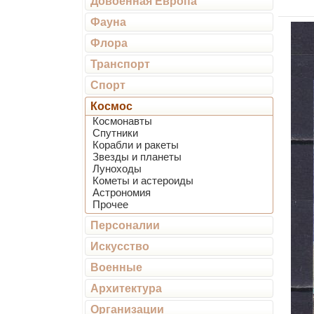
Довоенная Европа
Фауна
Флора
Транспорт
Спорт
Космос
Космонавты
Спутники
Корабли и ракеты
Звезды и планеты
Луноходы
Кометы и астероиды
Астрономия
Прочее
Персоналии
Искусство
Военные
Архитектура
Организации