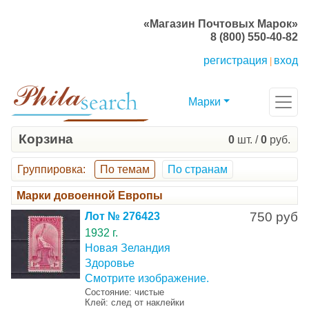
«Магазин Почтовых Марок»
8 (800) 550-40-82
регистрация
вход
|
Марки
Корзина
0
шт. /
0
руб.
Группировка
:
По темам
По странам
Марки довоенной Европы
750 руб
Лот № 276423
1932 г.
Новая Зеландия
Здоровье
Смотрите изображение.
Состояние: чистые
Клей: след от наклейки