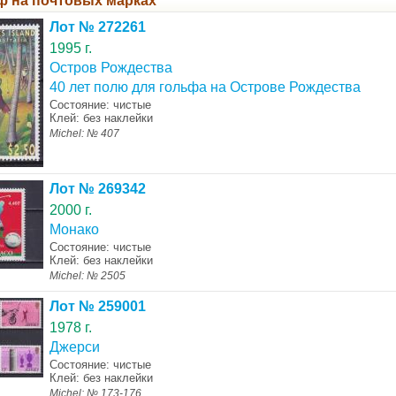
ф на почтовых марках
Лот № 272261
1995 г.
Остров Рождества
40 лет полю для гольфа на Острове Рождества
Состояние: чистые
Клей: без наклейки
Michel: № 407
Лот № 269342
2000 г.
Монако
Состояние: чистые
Клей: без наклейки
Michel: № 2505
Лот № 259001
1978 г.
Джерси
Состояние: чистые
Клей: без наклейки
Michel: № 173-176