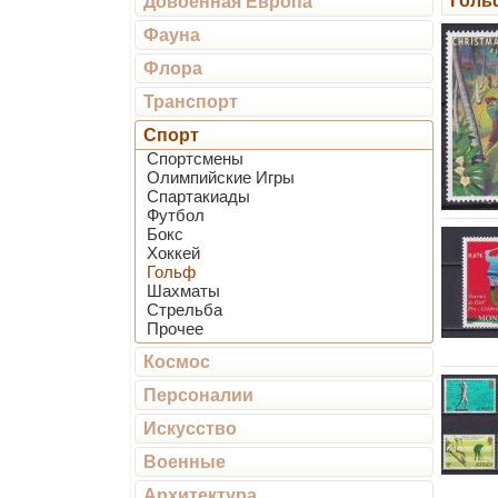
Голь
Довоенная Европа
Фауна
Флора
Транспорт
Спорт
Спортсмены
Олимпийские Игры
Спартакиады
Футбол
Бокс
Хоккей
Гольф
Шахматы
Стрельба
Прочее
Космос
Персоналии
Искусство
Военные
Архитектура