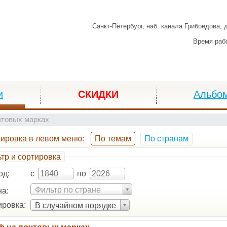
Санкт-Петербург,
наб. канала Грибоедова, 
Время раб
и
СКИДКИ
Альбо
чтовых марках
пировка
в левом меню
:
По темам
По странам
тр и сортировка
од:
с
по
Фильтр по стране
а:
ровка:
В случайном порядке