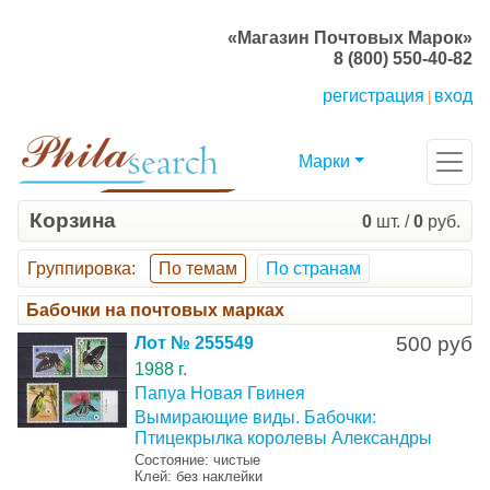
«Магазин Почтовых Марок»
8 (800) 550-40-82
регистрация
вход
|
Марки
Корзина
0
шт. /
0
руб.
Группировка
:
По темам
По странам
Бабочки на почтовых марках
500 руб
Лот № 255549
1988 г.
Папуа Новая Гвинея
Вымирающие виды. Бабочки:
Птицекрылка королевы Александры
Состояние: чистые
Клей: без наклейки