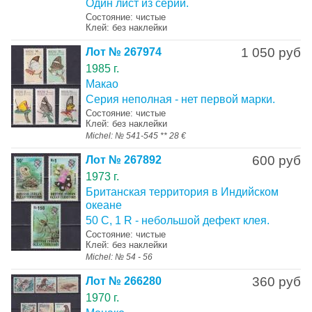
Один лист из серии.
Состояние: чистые
Клей: без наклейки
1 050 руб
Лот № 267974
1985 г.
Макао
Серия неполная - нет первой марки.
Состояние: чистые
Клей: без наклейки
Michel: № 541-545 ** 28 €
600 руб
Лот № 267892
1973 г.
Британская территория в Индийском
океане
50 C, 1 R - небольшой дефект клея.
Состояние: чистые
Клей: без наклейки
Michel: № 54 - 56
360 руб
Лот № 266280
1970 г.