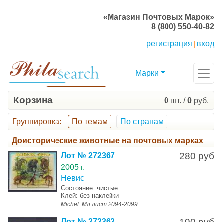
«Магазин Почтовых Марок»
8 (800) 550-40-82
регистрация
вход
|
Марки
Корзина
0
шт. /
0
руб.
Группировка
:
По темам
По странам
Доисторические животные на почтовых марках
280 руб
Лот № 272367
2005 г.
Невис
Состояние: чистые
Клей: без наклейки
Michel: Мл.лист 2094-2099
190 руб
Лот № 272363