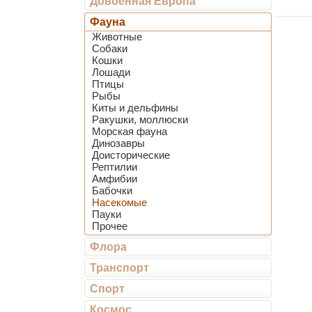
Довоенная Европа
Фауна
Животные
Собаки
Кошки
Лошади
Птицы
Рыбы
Киты и дельфины
Ракушки, моллюски
Морская фауна
Динозавры
Доисторические
Рептилии
Амфибии
Бабочки
Насекомые
Пауки
Прочее
Флора
Транспорт
Спорт
Космос