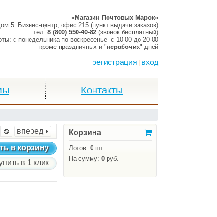
«Магазин Почтовых Марок»
дом 5, Бизнес-центр, офис 215 (пункт выдачи заказов)
тел.
8 (800) 550-40-82
(звонок бесплатный)
оты:
c понедельника по воскресенье,
c 10-00 до 20-00
кроме праздничных и "
нерабочих
" дней
регистрация
вход
|
мы
Контакты
вперед
Корзина
ть в корзину
Лотов:
0
шт.
На сумму:
0
руб.
упить в 1 клик