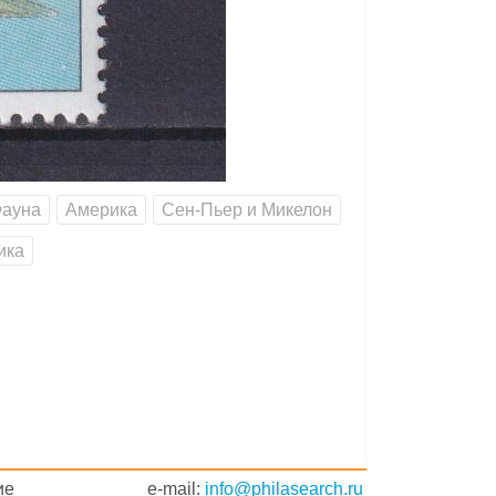
ауна
Америка
Сен-Пьер и Микелон
ика
ие
e-mail:
info@philasearch.ru