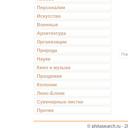
Персоналии
Искусство
Военные
Архитектура
Организации
Природа
На
Науки
Кино и музыка
Праздники
Колонии
Люкс-Блоки
Сувенирные листки
Прочее
© philasearch.ru - 