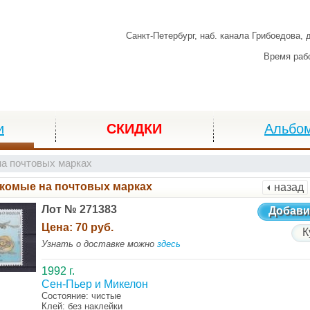
Санкт-Петербург,
наб. канала Грибоедова, 
Время раб
и
СКИДКИ
Альбо
а почтовых марках
комые на почтовых марках
назад
Лот № 271383
Добави
Цена:
70 руб.
К
Узнать о доставке можно
здесь
1992 г.
Сен-Пьер и Микелон
Состояние: чистые
Клей: без наклейки