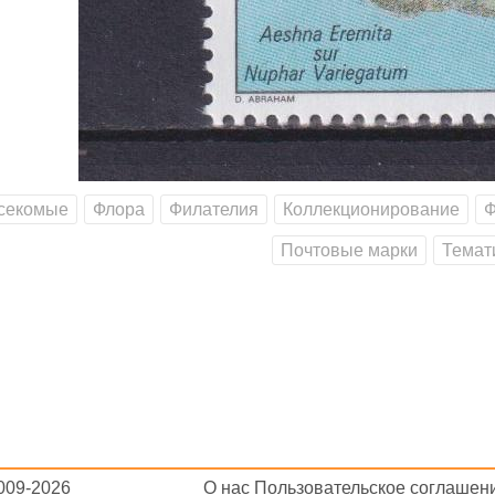
секомые
Флора
Филателия
Коллекционирование
Ф
Почтовые марки
Темат
2009-2026
О нас
Пользовательское соглашен